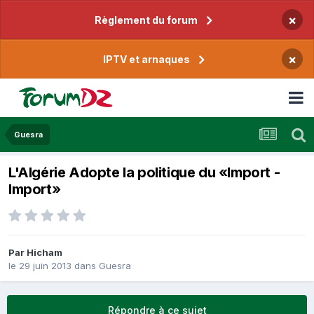
×
Règlement du forum
×
IPTV et arnaques
Guesra
L'Algérie Adopte la politique du «Import -
Import»
Par
Hicham
le 29 juin 2013
dans
Guesra
Répondre à ce sujet