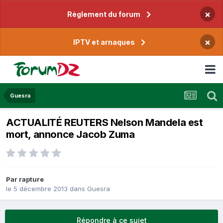
×
Règlement du forum
×
IPTV et arnaques
Guesra
ACTUALITÉ REUTERS Nelson Mandela est
mort, annonce Jacob Zuma
Par
rapture
le 5 décembre 2013
dans
Guesra
Répondre à ce sujet