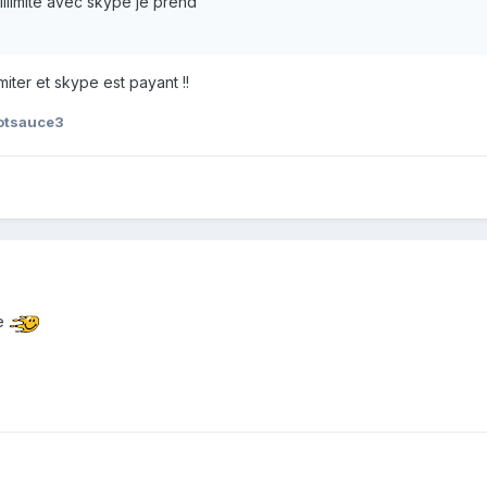
llimité avec skype je prend
miter et skype est payant !!
otsauce3
he