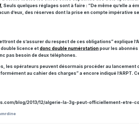
.
Seuls quelques réglages sont à faire : “De même qu’elle a é
cun d’eux, des réserves dont la prise en compte impérative se
ttront de s’assurer du respect de ces obligations” explique l’
 double licence et
donc double numérotation
pour les abonnés 
nc pas besoin de deux téléphones.
tes, les opérateurs peuvent désormais procéder au lancement c
ormément au cahier des charges” a encore indiqué l’ARPT. Cett
us.com/blog/2013/12/algerie-la-3g-peut-officiellement-etre-
amrdine