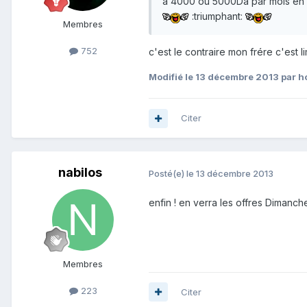
a 4000 ou 5000Da par mois en i
:triumphant:
Membres
752
c'est le contraire mon frére c'est li
Modifié
le 13 décembre 2013
par h
Citer
nabilos
Posté(e)
le 13 décembre 2013
enfin ! en verra les offres Dimanc
Membres
223
Citer