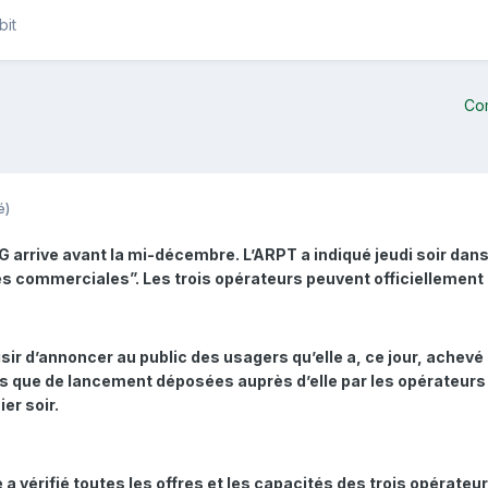
bit
Co
é)
G arrive avant la mi-décembre. L’ARPT a indiqué jeudi soir dan
 commerciales”. Les trois opérateurs peuvent officiellement
laisir d’annoncer au public des usagers qu’elle a, ce jour, ac
que de lancement déposées auprès d’elle par les opérateurs d
er soir.
 a vérifié toutes les offres et les capacités des trois opérateur