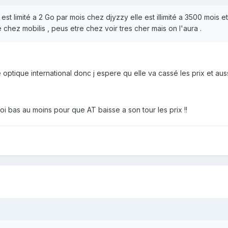
st limité a 2 Go par mois chez djyzzy elle est illimité a 3500 mois et 
té chez mobilis , peus etre chez voir tres cher mais on l'aura .
optique international donc j espere qu elle va cassé les prix et auss
oi bas au moins pour que AT baisse a son tour les prix !!