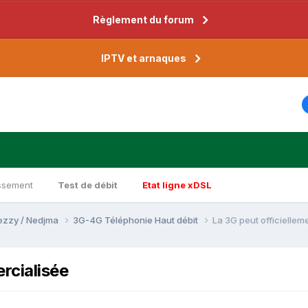
Règlement du forum
IPTV et arnaques
ssement
Test de débit
Etat ligne xDSL
Djezzy / Nedjma
3G-4G Téléphonie Haut débit
La 3G peut officiellem
rcialisée