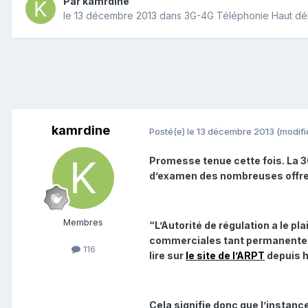
Par
kamrdine
le 13 décembre 2013
dans
3G-4G Téléphonie Haut dé
kamrdine
Posté(e)
le 13 décembre 2013
(modifi
Promesse tenue cette fois. La 3
d’examen des nombreuses offres
Membres
“L’Autorité de régulation a le p
commerciales tant permanentes 
116
lire sur
le site de l’ARPT
depuis hi
Cela signifie donc que l’instance