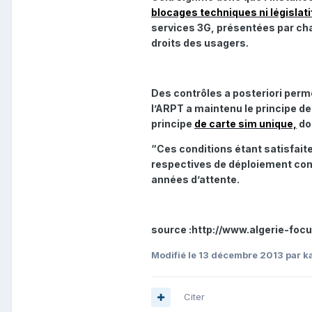
blocages techniques ni législatif
services 3G, présentées par cha
droits des usagers.
Des contrôles a posteriori perme
l’ARPT a maintenu le principe de
principe
de carte sim unique,
do
“Ces conditions étant satisfai
respectives de déploiement conf
années d’attente.
source :http://www.algerie-foc
Modifié
le 13 décembre 2013
par k
Citer