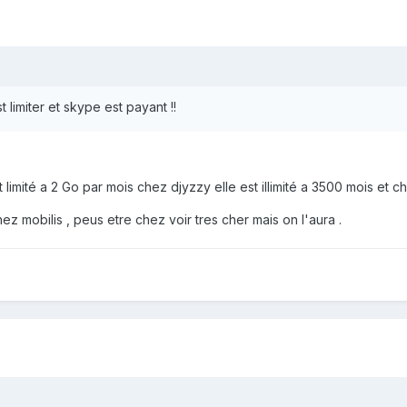
t limiter et skype est payant !!
limité a 2 Go par mois chez djyzzy elle est illimité a 3500 mois et chez
chez mobilis , peus etre chez voir tres cher mais on l'aura .