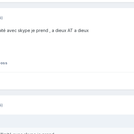
é)
ité avec skype je prend , a dieux AT a dieux
joss
é)