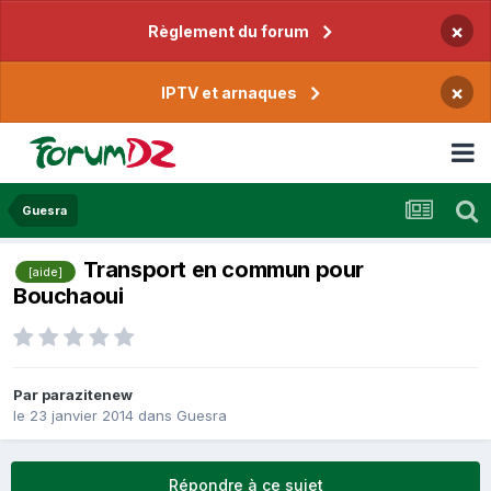
×
Règlement du forum
×
IPTV et arnaques
Guesra
Transport en commun pour
[aide]
Bouchaoui
Par
parazitenew
le 23 janvier 2014
dans
Guesra
Répondre à ce sujet