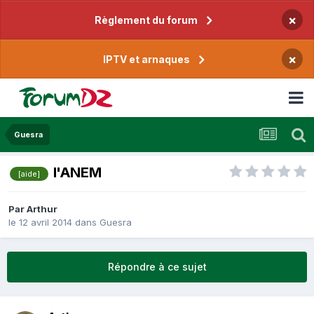
×
Règlement du forum
×
IPTV et arnaques
Guesra
l'ANEM
[aide]
Par
Arthur
le 12 avril 2014
dans
Guesra
Répondre à ce sujet