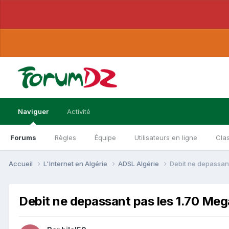
Naviguer
Activité
Forums
Règles
Équipe
Utilisateurs en ligne
Cla
Accueil
L'Internet en Algérie
ADSL Algérie
Debit ne depassan
Debit ne depassant pas les 1.70 Meg