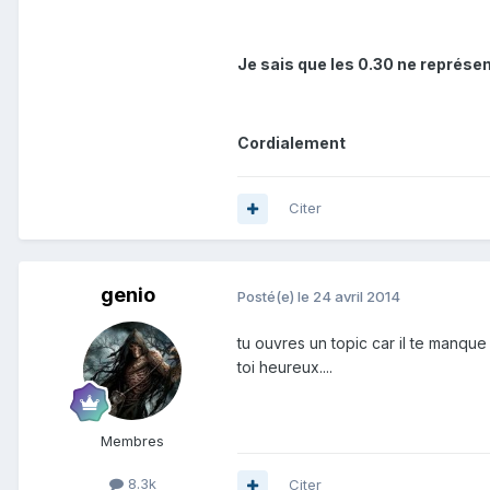
Je sais que les 0.30 ne représe
Cordialement
Citer
genio
Posté(e)
le 24 avril 2014
tu ouvres un topic car il te manque 0.3
toi heureux....
Membres
8.3k
Citer