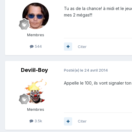
Tu as de la chance! à midi et le jeu
mes 2 mégas!!!
Membres
544
Citer
Deviil-Boy
Posté(e)
le 24 avril 2014
Appelle le 100, ils vont signaler t
Membres
3.5k
Citer