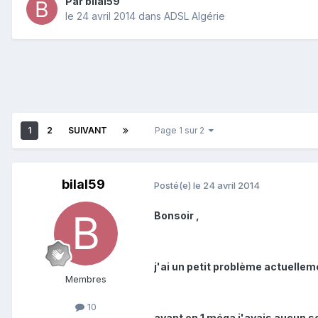
Par
bilal59
le 24 avril 2014
dans
ADSL Algérie
1
2
SUIVANT
Page 1 sur 2
bilal59
Posté(e)
le 24 avril 2014
Bonsoir ,
j'ai un petit problème actuellem
Membres
10
avant en 1 méga j'avais aucun s