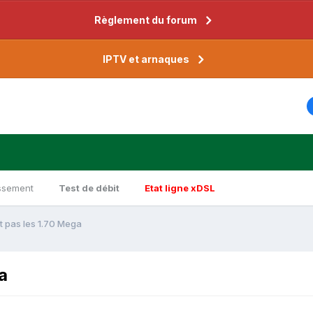
Règlement du forum
IPTV et arnaques
ssement
Test de débit
Etat ligne xDSL
t pas les 1.70 Mega
a