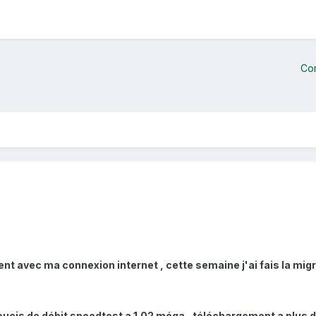
Co
ent avec ma connexion internet , cette semaine j'ai fais la mi
oucis de débit speedtest a 1.02 méga , téléchargement a plus d