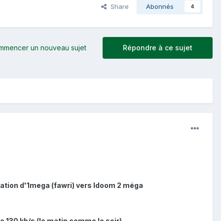
Share
Abonnés
4
mmencer un nouveau sujet
Répondre à ce sujet
gration d'1mega (fawri) vers Idoom 2 méga
e 130 kb/s (le matin comme le soir)