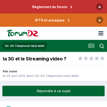
×
Règlement du forum
×
IPTV et arnaques
3G-4G Téléphonie Haut débit
la 3G et le Streaming video ?
Par
sone
le 25 avril 2014
dans
3G-4G Téléphonie Haut débit
Répondre à ce sujet