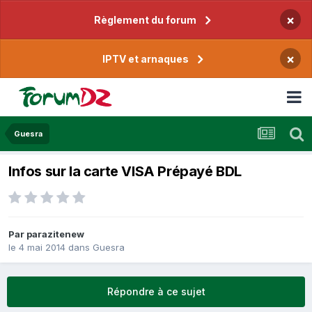
×
Règlement du forum
×
IPTV et arnaques
Guesra
Infos sur la carte VISA Prépayé BDL
Par
parazitenew
le 4 mai 2014
dans
Guesra
Répondre à ce sujet