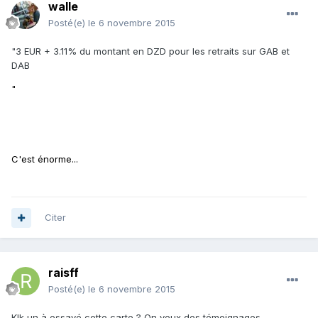
walle
Posté(e)
le 6 novembre 2015
"3 EUR + 3.11% du montant en DZD pour les retraits sur GAB et
DAB
"
C'est énorme...
Citer
raisff
Posté(e)
le 6 novembre 2015
Klk un à essayé cette carte ? On veux des témoignages