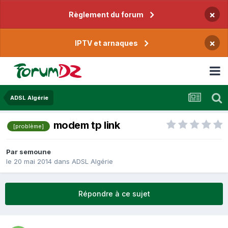
×
Règlement du forum
×
IPTV et arnaques
ADSL Algérie
modem tp link
[problème]
Par
semoune
le 20 mai 2014
dans
ADSL Algérie
Répondre à ce sujet