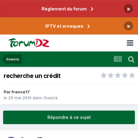
×
Règlement du forum
×
IPTV et arnaques
Guesra
recherche un crédit
Par
france17
le 29 mai 2014
dans
Guesra
Répondre à ce sujet