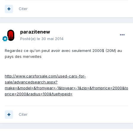
Citer
parazitenew
Posté(e)
le 30 mai 2014
Regardez ce qu'on peut avoir avec seulement 2000$ (20M) au
pays des merveilles
http://www.carsforsale.com/used-cars-for-
sale/advancedsearch.aspx?
make=&model=&fromyear=-1&toyear=-1&zip=&fromprice=2000&to
price=2000&radius=100&fueltypeid=
Citer