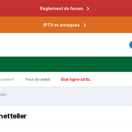
Règlement du forum
IPTV et arnaques
ssement
Test de débit
Etat ligne xDSL
ller
netteller