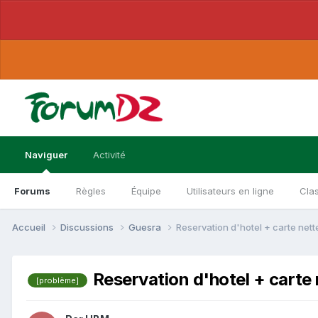
Naviguer
Activité
Forums
Règles
Équipe
Utilisateurs en ligne
Cla
Accueil
Discussions
Guesra
Reservation d'hotel + carte nette
Reservation d'hotel + carte 
[problème]