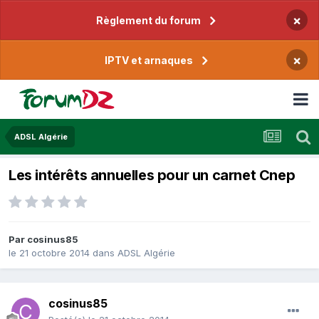
×
Règlement du forum
×
IPTV et arnaques
ADSL Algérie
Les intérêts annuelles pour un carnet Cnep
Par
cosinus85
le 21 octobre 2014
dans
ADSL Algérie
cosinus85