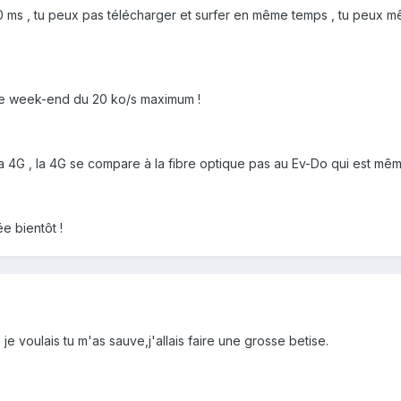
00 ms , tu peux pas télécharger et surfer en même temps , tu peux m
t le week-end du 20 ko/s maximum !
 4G , la 4G se compare à la fibre optique pas au Ev-Do qui est mê
tée bientôt !
je voulais tu m'as sauve,j'allais faire une grosse betise.