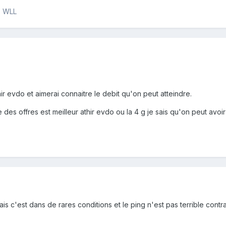
Internet via WLL - الإنترنت عبر WLL
thir evdo et aimerai connaitre le debit qu'on peut atteindre.
des offres est meilleur athir evdo ou la 4 g je sais qu'on peut avoir
is c'est dans de rares conditions et le ping n'est pas terrible contr