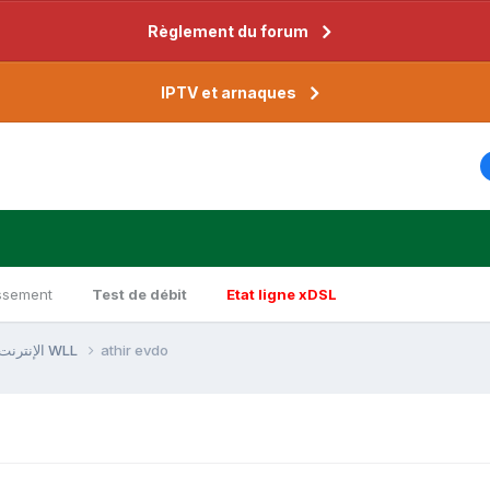
Règlement du forum
IPTV et arnaques
ssement
Test de débit
Etat ligne xDSL
Internet via WLL - الإنترنت عبر WLL
athir evdo