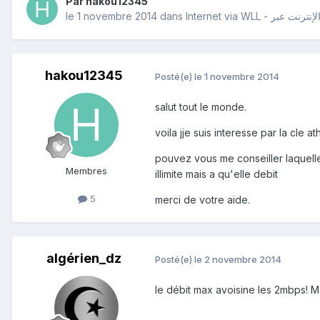
Par
hakou12345
le 1 novembre 2014
dans
hakou12345
Posté(e)
le 1 novembre 2014
salut tout le monde.
voila jje suis interesse par la cle a
pouvez vous me conseiller laquelle 
Membres
illimite mais a qu'elle debit
5
merci de votre aide.
algérien_dz
Posté(e)
le 2 novembre 2014
le débit max avoisine les 2mbps! Ma