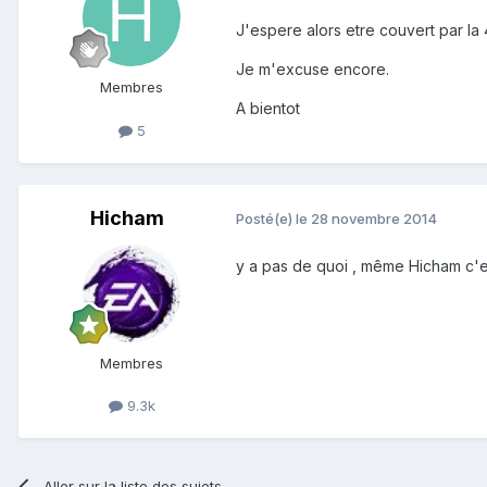
J'espere alors etre couvert par la 
Je m'excuse encore.
Membres
A bientot
5
Hicham
Posté(e)
le 28 novembre 2014
y a pas de quoi , même Hicham c'
Membres
9.3k
Aller sur la liste des sujets