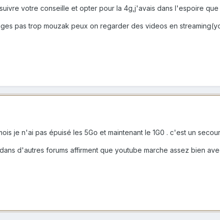
suivre votre conseille et opter pour la 4g,j'avais dans l'espoire que
nges pas trop mouzak peux on regarder des videos en streaming(yo
mois je n'ai pas épuisé les 5Go et maintenant le 1G0 . c'est un sec
t dans d'autres forums affirment que youtube marche assez bien avec 