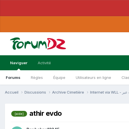
Naviguer
Activité
Forums
Règles
Équipe
Utilisateurs en ligne
Cla
Accueil
Discussions
Archive Cimetière
athir evdo
[aide]