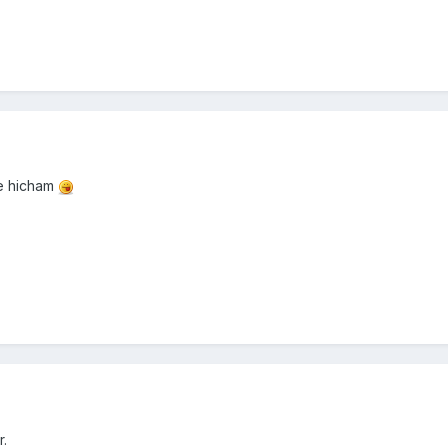
e hicham
r.