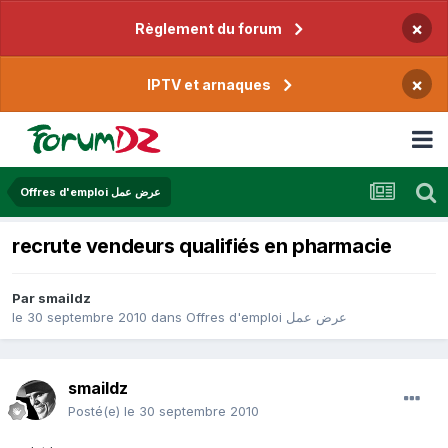
×
Règlement du forum
×
IPTV et arnaques
Offres d'emploi عرض عمل
recrute vendeurs qualifiés en pharmacie
Par
smaildz
le 30 septembre 2010
dans
Offres d'emploi عرض عمل
smaildz
Posté(e)
le 30 septembre 2010