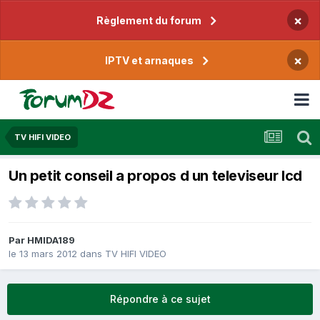
×
Règlement du forum
×
IPTV et arnaques
TV HIFI VIDEO
Un petit conseil a propos d un televiseur lcd
Par
HMIDA189
le 13 mars 2012
dans
TV HIFI VIDEO
Répondre à ce sujet