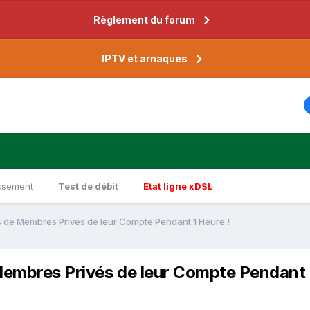
Règlement du forum
IPTV et arnaques
ssement
Test de débit
Etat ligne xDSL
s de Membres Privés de leur Compte Pendant 1 Heure !
Membres Privés de leur Compte Pendant 