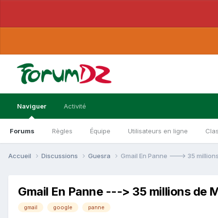
Naviguer
Activité
Forums
Règles
Équipe
Utilisateurs en ligne
Cla
Accueil
Discussions
Guesra
Gmail En Panne ---> 35 million
Gmail En Panne ---> 35 millions de 
gmail
google
panne