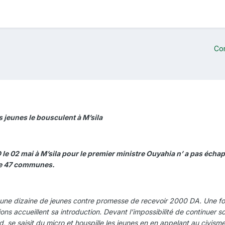
Co
s jeunes le bousculent à M’sila
e 02 mai à M’sila pour le premier ministre Ouyahia n’ a pas échapp
pte 47 communes.
ne dizaine de jeunes contre promesse de recevoir 2000 DA. Une fois
ations accueillent sa introduction. Devant l’impossibilité de continu
 saisit du micro et houspille les jeunes en en appelant au civisme et