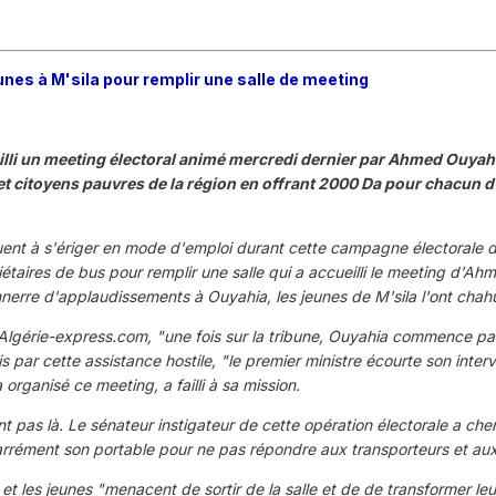
unes à M'sila pour remplir une salle de meeting
eilli un meeting électoral animé mercredi dernier par Ahmed Ouyah
citoyens pauvres de la région en offrant 2000 Da pour chacun d'e
ent à s'ériger en mode d'emploi durant cette campagne électorale des 
iétaires de bus pour remplir une salle qui a accueilli le meeting d'
nnerre d'applaudissements à Ouyahia, les jeunes de M'sila l'ont chahu
n Algérie-express.com, "une fois sur la tribune, Ouyahia commence par e
is par cette assistance hostile, "le premier ministre écourte son interv
organisé ce meeting, a failli à sa mission.
t pas là. Le sénateur instigateur de cette opération électorale a che
rément son portable pour ne pas répondre aux transporteurs et aux je
et les jeunes "menacent de sortir de la salle et de de transformer leu