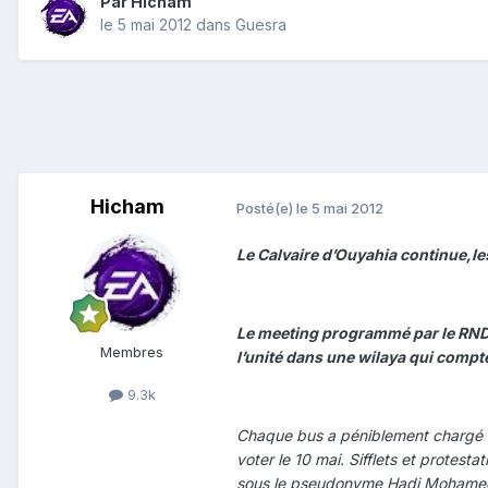
Par
Hicham
le 5 mai 2012
dans
Guesra
Hicham
Posté(e)
le 5 mai 2012
Le Calvaire d’Ouyahia continue,le
Le meeting programmé par le RND l
Membres
l’unité dans une wilaya qui com
9.3k
Chaque bus a péniblement chargé u
voter le 10 mai. Sifflets et protest
sous le pseudonyme Hadj Mohamed, se