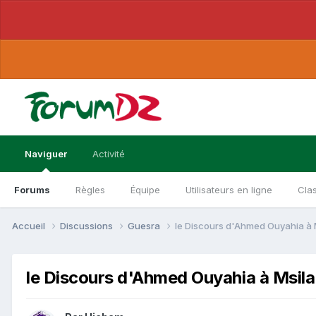
Naviguer
Activité
Forums
Règles
Équipe
Utilisateurs en ligne
Cla
Accueil
Discussions
Guesra
le Discours d'Ahmed Ouyahia à Ms
le Discours d'Ahmed Ouyahia à Msila 