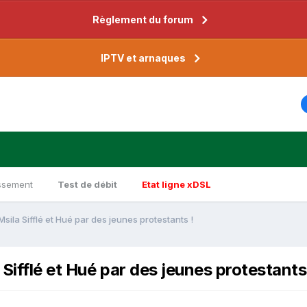
Règlement du forum
IPTV et arnaques
ssement
Test de débit
Etat ligne xDSL
ila Sifflé et Hué par des jeunes protestants !
Sifflé et Hué par des jeunes protestants