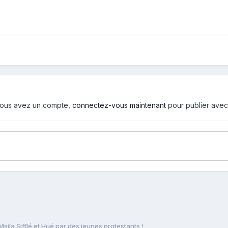
i vous avez un compte,
connectez-vous maintenant
pour publier avec
ila Sifflé et Hué par des jeunes protestants !