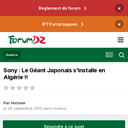
×
Règlement du forum
×
IPTV et arnaques
Guesra
Sony : Le Géant Japonais s'installe en
Algérie !!
Par
Hicham
le 26 septembre 2012
dans
Guesra
Répondre à ce sujet