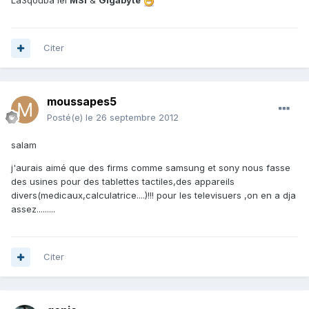
La3qouba lel
MSI
&
Gigabyte
Citer
moussapes5
Posté(e)
le 26 septembre 2012
salam
j'aurais aimé que des firms comme samsung et sony nous fasse
des usines pour des tablettes tactiles,des appareils
divers(medicaux,calculatrice....)!!! pour les televisuers ,on en a dja
assez.........
Citer