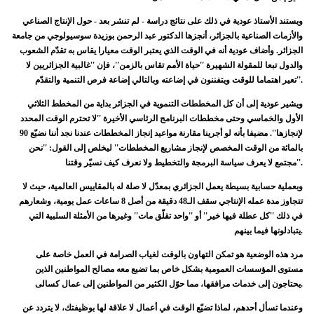
ويستند الأستاذ عودية في ذلك على نتائج دراسة - لم تنشر بعد - حول الإنتاج الصناعي
والأزمات الصناعية بالجزائر، أنجزها الدكتور عبد الرحمن بوزيدة سوسيولوجي من جامعة
الجزائر. وأضاف عودية أنه في الوقت الذي يعتبر الوقت معيارا يقاس به تقدّم الشعوب
والدول تبعا للمقولة الشهيرة ''حياة الأمم تقاس بالزمن''، فإن ''غالبية الجزائريين لا
تعير اهتماما للوقت ويتفننون في إضاعته وبالتالي إضاعة فرص التنمية والتقدّم''.
ويشير عودية إلى أن كل المخططات التنموية في الجزائر بداية من المخطط الثلاثي
الأول والخماسي وحتى مخططات البرنامج الرئاسي الأخيرة ''لا تحترم الوقت المحدد
لإنجازها''. مضيفا بأنه لو أجرينا مقارنة مواعيد إنجاز المخططات عندنا نجد أننا نضيّع 90
بالمائة من الوقت المخصص لإنجاز مشاريع المخططات'' ليخلص إلى القول: ''نحن
مجتمع لا يعرف سياسة البرمجة والتخطيط ولا نعرف كيف نسيّر وقتنا''.
وبعملية حسابية بسيطة يعمل الجزائري بمعدّل لا صلة له بالمقاييس العالمية، حيث لا
تتجاوز مدة عمله الإنتاجي سقف الـ48 دقيقة من أصل 8 ساعات عمل يومية، وشعارهم
في ذلك ''كل عطلة فيها خير'' أو ''واحد تقلّق مات'' وغيرها من الأمثلة السلبية التي
يتبادلونها فيما بينهم.
مرد هذه الوضعية هو تمكن التهاون بالوقت لغياب الصرامة في العمل خاصة على
مستوى المؤسسات العمومية بشكل خاص بما تضيع معه مصالح المواطنين الذين
يحتاجون إلى خدمات مرافقها، مما حوّل الكثير من المواطنين إلى عمال كسالى.
وعندما تسأل أحدهم، لماذا تضيّع الوقت في أعمال لا علاقة لها بوظيفتك، لا يتردد عن