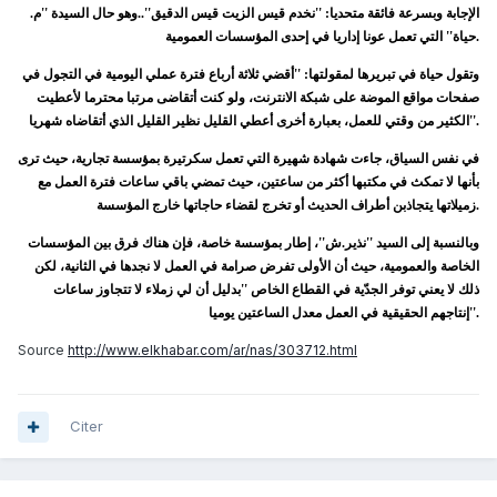
الإجابة وبسرعة فائقة متحديا: ''نخدم قيس الزيت قيس الدقيق''..وهو حال السيدة ''م.
حياة'' التي تعمل عونا إداريا في إحدى المؤسسات العمومية.
وتقول حياة في تبريرها لمقولتها: ''أقضي ثلاثة أرباع فترة عملي اليومية في التجول في
صفحات مواقع الموضة على شبكة الانترنت، ولو كنت أتقاضى مرتبا محترما لأعطيت
الكثير من وقتي للعمل، بعبارة أخرى أعطي القليل نظير القليل الذي أتقاضاه شهريا''.
في نفس السياق، جاءت شهادة شهيرة التي تعمل سكرتيرة بمؤسسة تجارية، حيث ترى
بأنها لا تمكث في مكتبها أكثر من ساعتين، حيث تمضي باقي ساعات فترة العمل مع
زميلاتها يتجاذبن أطراف الحديث أو تخرج لقضاء حاجاتها خارج المؤسسة.
وبالنسبة إلى السيد ''نذير.ش''، إطار بمؤسسة خاصة، فإن هناك فرق بين المؤسسات
الخاصة والعمومية، حيث أن الأولى تفرض صرامة في العمل لا نجدها في الثانية، لكن
ذلك لا يعني توفر الجدّية في القطاع الخاص ''بدليل أن لي زملاء لا تتجاوز ساعات
إنتاجهم الحقيقية في العمل معدل الساعتين يوميا''.
Source
http://www.elkhabar.com/ar/nas/303712.html
Citer