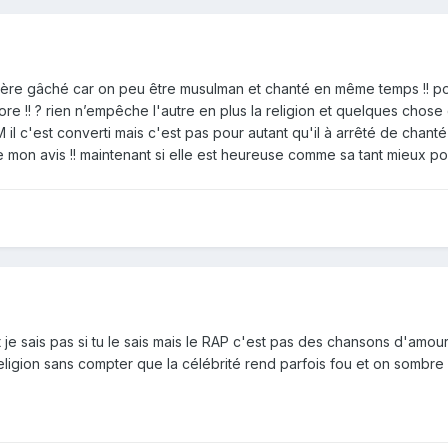
rière gâché car on peu être musulman et chanté en même temps !! p
core !! ? rien n’empêche l'autre en plus la religion et quelques cho
il c'est converti mais c'est pas pour autant qu'il à arrêté de chant
te mon avis !! maintenant si elle est heureuse comme sa tant mieux po
t je sais pas si tu le sais mais le RAP c'est pas des chansons d'amo
eligion sans compter que la célébrité rend parfois fou et on sombre dans