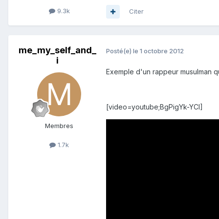
9.3k
Citer
me_my_self_and_
Posté(e)
le 1 octobre 2012
i
Exemple d'un rappeur musulman qui 
[video=youtube;BgPigYk-YCI]
Membres
1.7k