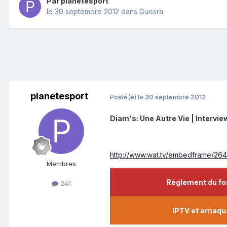
Par
planetesport
le 30 septembre 2012
dans
Guesra
planetesport
Posté(e)
le 30 septembre 2012
Diam's: Une Autre Vie | Intervie
http://www.wat.tv/embedframe/2
Membres
241