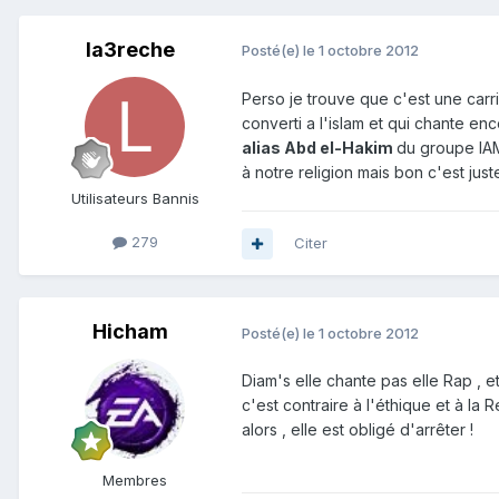
la3reche
Posté(e)
le 1 octobre 2012
Perso je trouve que c'est une car
converti a l'islam et qui chante en
alias Abd el-Hakim
du groupe IAM 
à notre religion mais bon c'est jus
Utilisateurs Bannis
279
Citer
Hicham
Posté(e)
le 1 octobre 2012
Diam's elle chante pas elle Rap , e
c'est contraire à l'éthique et à la R
alors , elle est obligé d'arrêter !
Membres