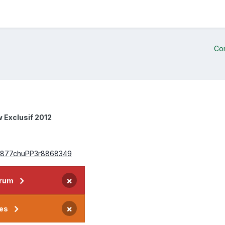
Co
w Exclusif 2012
64877chuPP3r8868349