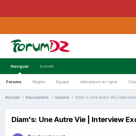
Naviguer
Activité
Forums
Règles
Équipe
Utilisateurs en ligne
Cla
Accueil
Discussions
Guesra
Diam's: Une Autre Vie | Intervie
Diam's: Une Autre Vie | Interview Ex