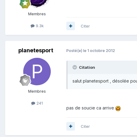
Membres
9.3k
Citer
planetesport
Posté(e)
le 1 octobre 2012
Citation
salut planetesport , désolée pou
Membres
241
pas de soucie ca arrive
Citer