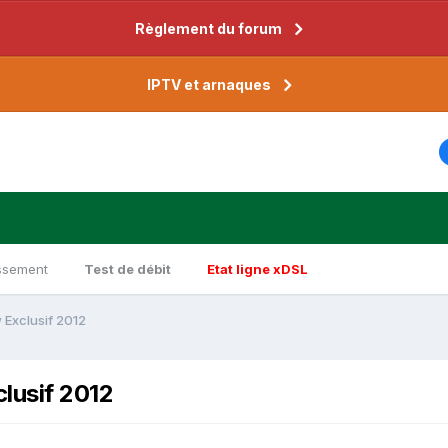
Règlement du forum
IPTV et arnaques
ssement
Test de débit
Etat ligne xDSL
w Exclusif 2012
clusif 2012