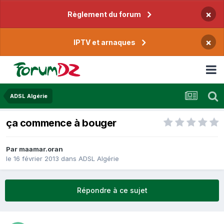
×
Règlement du forum
×
IPTV et arnaques
ADSL Algérie
ça commence à bouger
Par
maamar.oran
le 16 février 2013
dans
ADSL Algérie
Répondre à ce sujet