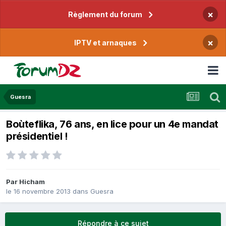
×
Règlement du forum
×
IPTV et arnaques
Guesra
Boùteflika, 76 ans, en lice pour un 4e mandat
présidentiel !
Par
Hicham
le 16 novembre 2013
dans
Guesra
Répondre à ce sujet