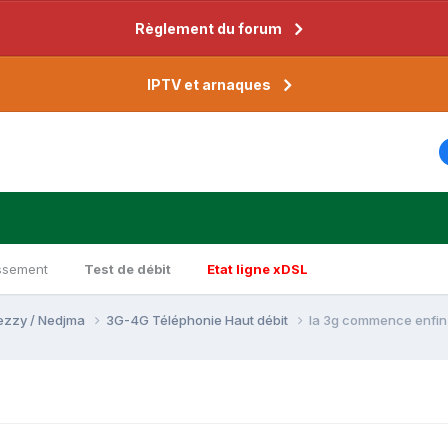
Règlement du forum
IPTV et arnaques
ssement
Test de débit
Etat ligne xDSL
Djezzy / Nedjma
3G-4G Téléphonie Haut débit
la 3g commence enfin