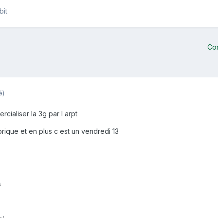
bit
Co
é)
cialiser la 3g par l arpt
orique et en plus c est un vendredi 13
s