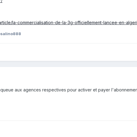
r/
article/la-commercialisation-de-la-3g-officiellement-lancee-en-alger
osalino888
la queue aux agences respectives pour activer et payer l'abonnemen