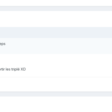
ceps
tir les triplé XD