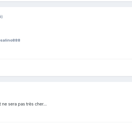
é)
osalino888
ne sera pas très cher....