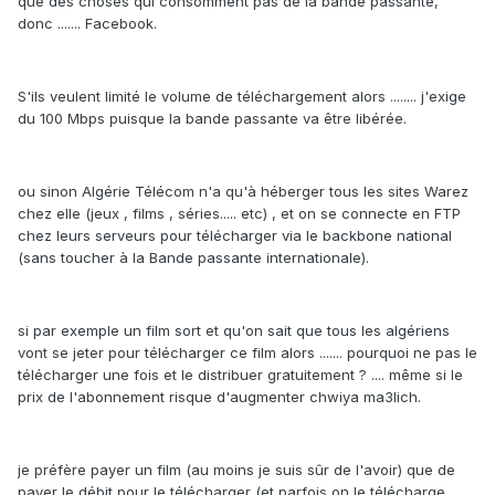
que des choses qui consomment pas de la bande passante,
donc ....... Facebook.
S'ils veulent limité le volume de téléchargement alors ........ j'exige
du 100 Mbps puisque la bande passante va être libérée.
ou sinon Algérie Télécom n'a qu'à héberger tous les sites Warez
chez elle (jeux , films , séries..... etc) , et on se connecte en FTP
chez leurs serveurs pour télécharger via le backbone national
(sans toucher à la Bande passante internationale).
si par exemple un film sort et qu'on sait que tous les algériens
vont se jeter pour télécharger ce film alors ....... pourquoi ne pas le
télécharger une fois et le distribuer gratuitement ? .... même si le
prix de l'abonnement risque d'augmenter chwiya ma3lich.
je préfère payer un film (au moins je suis sûr de l'avoir) que de
payer le débit pour le télécharger (et parfois on le télécharge