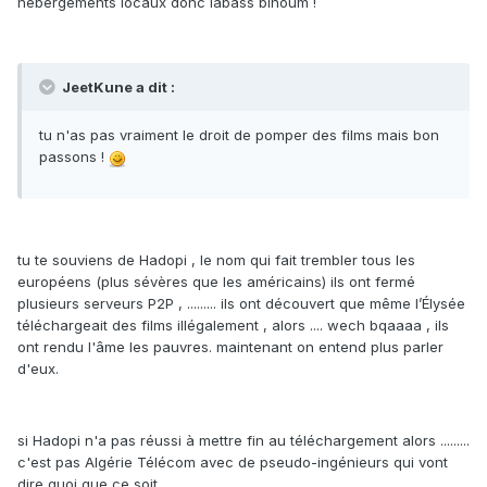
hébergements locaux donc labass bihoum !
JeetKune a dit :
tu n'as pas vraiment le droit de pomper des films mais bon
passons !
tu te souviens de Hadopi , le nom qui fait trembler tous les
européens (plus sévères que les américains) ils ont fermé
plusieurs serveurs P2P , ......... ils ont découvert que même l’Élysée
téléchargeait des films illégalement , alors .... wech bqaaaa , ils
ont rendu l'âme les pauvres. maintenant on entend plus parler
d'eux.
si Hadopi n'a pas réussi à mettre fin au téléchargement alors .........
c'est pas Algérie Télécom avec de pseudo-ingénieurs qui vont
dire quoi que ce soit.