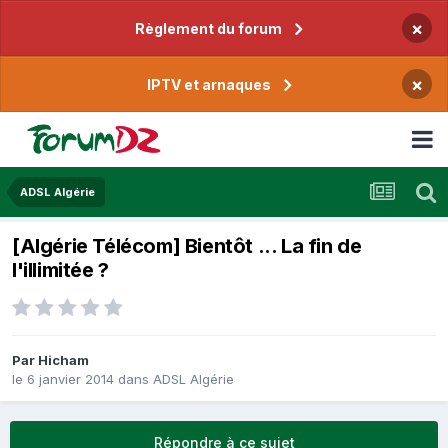
×
Règlement du forum
×
IPTV et arnaques
ADSL Algérie
[Algérie Télécom] Bientôt ... La fin de
l'illimitée ?
Par
Hicham
le 6 janvier 2014
dans
ADSL Algérie
Répondre à ce sujet