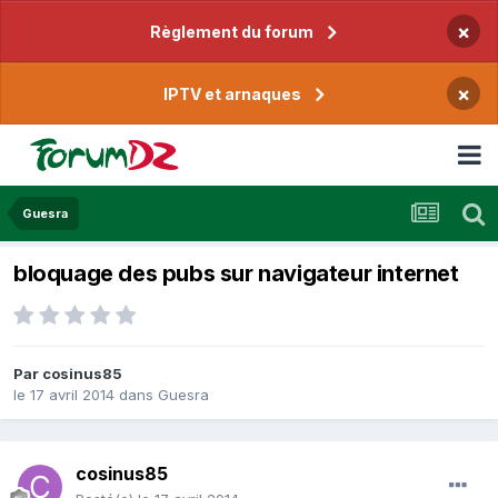
×
Règlement du forum
×
IPTV et arnaques
Guesra
bloquage des pubs sur navigateur internet
Par
cosinus85
le 17 avril 2014
dans
Guesra
cosinus85