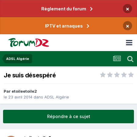
×
Règlement du forum
×
IPTV et arnaques
ADSL Algérie
Je suis désespéré
Par
etoileetoile2
le 23 avril 2014
dans
ADSL Algérie
Répondre à ce sujet