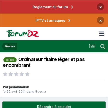
×
Règlement du forum
×
IPTV et arnaques
Guesra
Ordinateur filaire léger et pas
[aide]
encombrant
Par
jasminmusk
le 26 avril 2014
dans
Guesra
Répondre à ce sujet