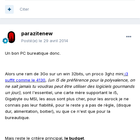
Citer
parazitenew
Posté(e)
le 29 avril 2014
Un bon PC bureatique donc.
Alors une ram de 3Go sur un win 32bits, un proco 3ghz mini
i3
suffit comme le 4130
,
(un i5 de préférence pour la polyvalence, on
ne sait jamais tu voudras peut être utiliser des logiciels gourmands
un jour)
, sont l'essentiel, une carte mère supportant le i5,
Gigabyte ou MSI, les asus sont plus cher, pour les asrock je ne
connais pas leur fiabilité, pour le reste y a pas de règle, (disque
dur, alimentation, boitier), vu que ce n'est que pour la
bureautique.
Mais reste le critère principal,
le budget
.