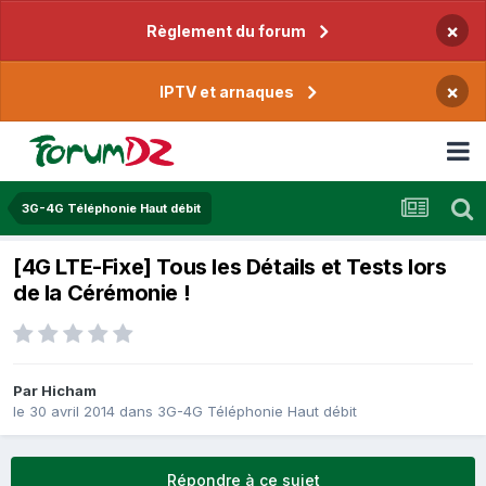
×
Règlement du forum
×
IPTV et arnaques
3G-4G Téléphonie Haut débit
[4G LTE-Fixe] Tous les Détails et Tests lors
de la Cérémonie !
Par
Hicham
le 30 avril 2014
dans
3G-4G Téléphonie Haut débit
Répondre à ce sujet