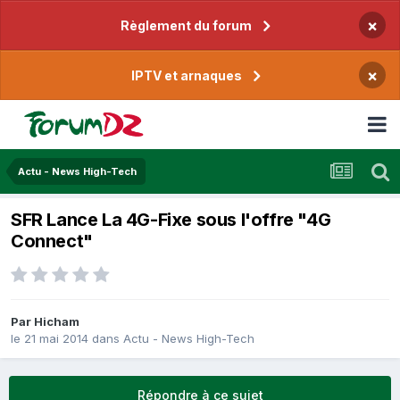
×
Règlement du forum
×
IPTV et arnaques
Actu - News High-Tech
SFR Lance La 4G-Fixe sous l'offre "4G
Connect"
Par
Hicham
le 21 mai 2014
dans
Actu - News High-Tech
Répondre à ce sujet