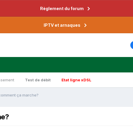
Règlement du forum
IPTV et arnaques
ssement
Test de débit
Etat ligne xDSL
 comment ça marche?
he?