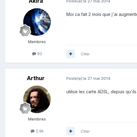
Akira
Posté(e)
le 27 mai 2014
Moi ca fait 2 mois que j'ai augmen
Membres
82
Citer
Arthur
Posté(e)
le 27 mai 2014
utilise les carte ADSL, depuis qu'il
Membres
2.9k
Citer