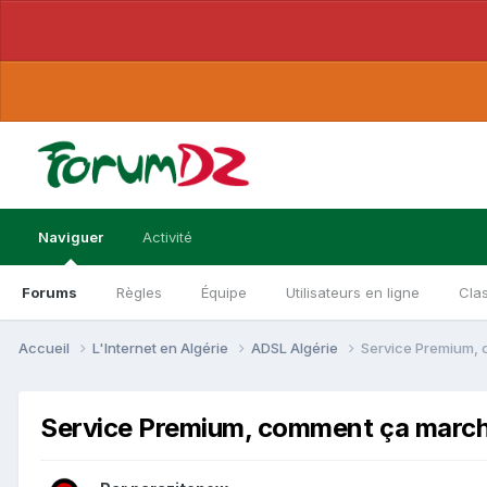
Naviguer
Activité
Forums
Règles
Équipe
Utilisateurs en ligne
Cla
Accueil
L'Internet en Algérie
ADSL Algérie
Service Premium,
Service Premium, comment ça marc