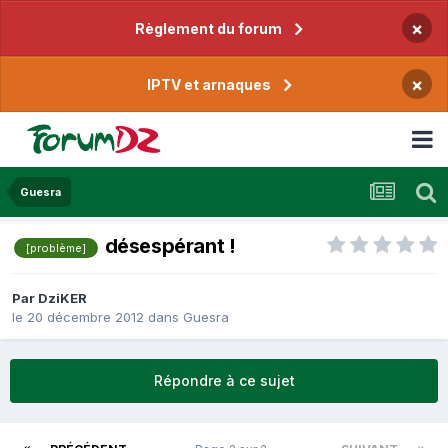
×
Règlement du forum
×
IPTV et arnaques
Guesra
désespérant !
[problème]
Par
DziKER
le 20 décembre 2012
dans
Guesra
Répondre à ce sujet