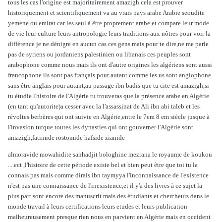
tous les cas l'origine est majoritairement amazigh cela est prouver
historiquement et scientifiquement va au vrais pays arabe Arabie seoudite
yemene ou emirat car les seul à être proprement arabe et compare leur mode
de vie leur culture leurs antropologie leurs traditions aux nôtres pour voir la
différence je ne dénigre en aucun cas ces gens mais pour te dire,ne me parle
pas de syriens ou jordaniens palestinien ou libanais ces peuples sont
arabophone comme nous mais ils ont d'autre origines les algériens sont aussi
francophone ils sont pas français pour autant comme les us sont anglophone
sans être anglais pour autant,au passage ibn badis que tu cite est amazigh,si
tu étudie l'histoire de l'Algérie tu trouveras que la présence arabe en Algérie
(en tant qu'autorite)a cesser avec la l'assassinat de Ali ibn abi taleb et les
révoltes berbères qui ont suivie en Algérie,entre le 7em 8 em siècle jusque à
l'invasion turque toutes les dynasties qui ont gouverner l'Algérie sont
amazigh,fatimide rostomide hafside zianide
almoravide mowahidite sanhadjit bologhine mezrana le royaume de koukou
....ect ,l'histoire de cette période existe bel et bien peut être que toi tu la
connais pas mais comme dirais ibn taymyya l'inconnaissance de l'existence
n'est pas une connaissance de l'inexistence,et il y'a des livres à ce sujet la
plus part sont encore des manuscrit mais des étudiants et chercheurs dans le
monde travail à leurs certifications leurs etudes et leurs publication
malheureusement presque rien nous en parvient en Algérie mais en occident