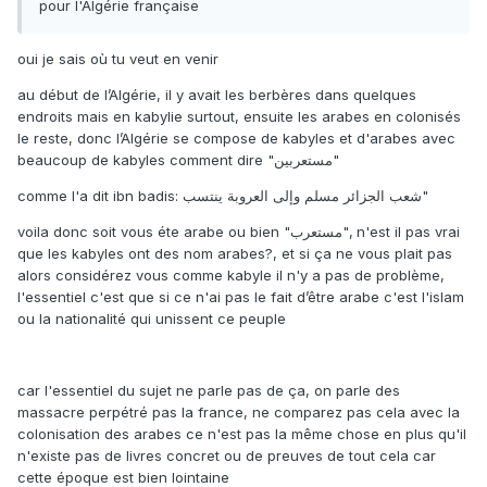
pour l'Algérie française
oui je sais où tu veut en venir
au début de l’Algérie, il y avait les berbères dans quelques
endroits mais en kabylie surtout, ensuite les arabes en colonisés
le reste, donc l’Algérie se compose de kabyles et d'arabes avec
beaucoup de kabyles comment dire "مستعربين"
comme l'a dit ibn badis: شعب الجزائر مسلم وإلى العروبة ينتسب"
voila donc soit vous éte arabe ou bien "مستعرب", n'est il pas vrai
que les kabyles ont des nom arabes?, et si ça ne vous plait pas
alors considérez vous comme kabyle il n'y a pas de problème,
l'essentiel c'est que si ce n'ai pas le fait d’être arabe c'est l'islam
ou la nationalité qui unissent ce peuple
car l'essentiel du sujet ne parle pas de ça, on parle des
massacre perpétré pas la france, ne comparez pas cela avec la
colonisation des arabes ce n'est pas la même chose en plus qu'il
n'existe pas de livres concret ou de preuves de tout cela car
cette époque est bien lointaine