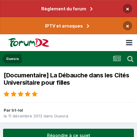
×
Règlement du forum
×
IPTV et arnaques
Guesra
[Documentaire] La Débauche dans les Cités
Universitaire pour filles
Par
trl-lol
le 11 décembre 2013
dans
Guesra
Répondre à ce sujet