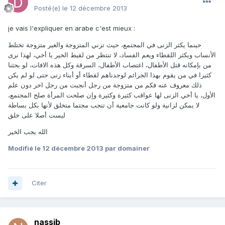
Posté(e)
le 12 décembre 2013
je vais l'expliquer en arabe c'est mieux :
حينما يكثر الزنى في المجتمع، حيث تزني المتزوجة والغير متزوجة تختلط
الأنساب ويكثر اللقطاء ويعم الفساد، لا تنتظر من لقيط الخير يا أخي، لهذا نرى
من بإمكانه قتل الأطفال، اغتصاب الأطفال، السرقة وكل هذه الافات، لو بحثنا
كثيرا في من يقوم بهذا الجرائم لوجدناهم لقطاء أو أبناء زنى حتى لو لم يكن
ذلك معروف عنه فكم من متزوجة من رجل أنجبت من رجل اخر دون علم
الأول، يا أخي الزنى لها عواقب كثيرة وكثيرة وإن صلحت المرأة صلح المجتمع،
لا يمكن لزانية ولو كانت جامعية أن تنجب مجتما متخلق لأنها بكل بساطة
ليست أصلا على خلق
الله يجب الخير
Modifié
le 12 décembre 2013
par domainer
Citer
nassib