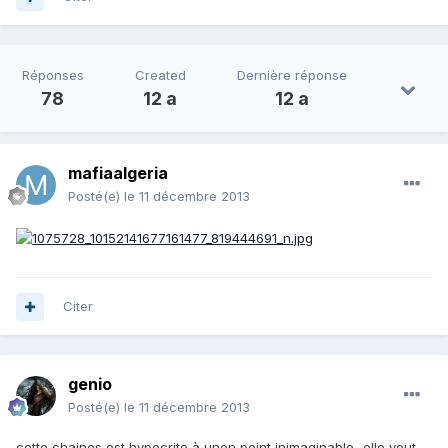
Réponses
Created
Dernière réponse
78
12 a
12 a
mafiaalgeria
Posté(e)
le 11 décembre 2013
Citer
genio
Posté(e)
le 11 décembre 2013
cette chaines est hypocrite à unen point inimaginable...elle veut