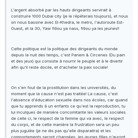
L'argent absorbé par les hauts dirigeants servirait à
construire 1000 Dubai city (je le répéterais toujours), et nous
on nous bassine avec El-Khedra, le metro, l'autoroute Est-
Ouest, et la 3G, Yaw fi9ou ya nass, fi9ou ya les jeunes!!
Cette politique est la politique des dirigeants du monde
depuis la nuit des temps, c'est Panem & Circenes (Du pain
et des jeux) qui consiste à nourrir le peuple et à le divertir
afin qu'il reste docile, et d'acheter la paix sociale!
On s'en fout de la prostitution dans les universités, du
moment que la cause n'est pas traitée! La cause, c'est
l'absence d'éducation sexuelle dans nos écoles, car quand
que tu apprends à un enfants ce qu'est la reproduction, tu
lui inculques de manière concomitante les valeurs sociales
de celle ci, le respect de la femme qui va avec, le respect
du corps, et de cette manière la frustration sera un peu
plus jugulée (je ne dis pas qu'elle disparaitra) et les
comportements seront changées, les jeunes filles n'auront