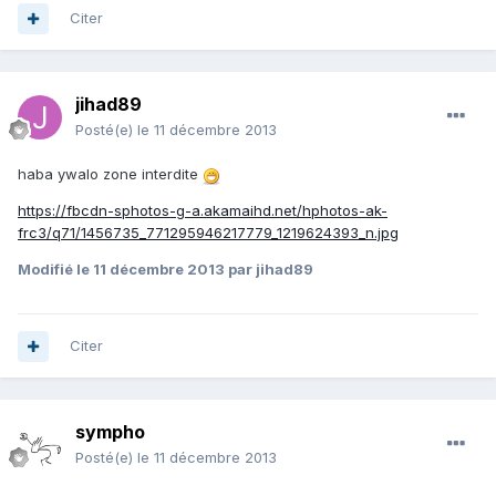
Citer
jihad89
Posté(e)
le 11 décembre 2013
haba ywalo zone interdite
https://fbcdn-sphotos-g-a.akamaihd.net/hphotos-ak-
frc3/q71/1456735_771295946217779_1219624393_n.jpg
Modifié
le 11 décembre 2013
par jihad89
Citer
sympho
Posté(e)
le 11 décembre 2013