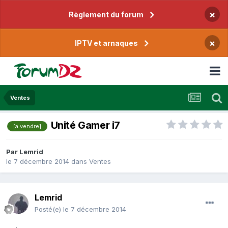
×
Règlement du forum
×
IPTV et arnaques
Ventes
Unité Gamer i7
[a vendre]
Par
Lemrid
le 7 décembre 2014
dans
Ventes
Lemrid
Posté(e)
le 7 décembre 2014