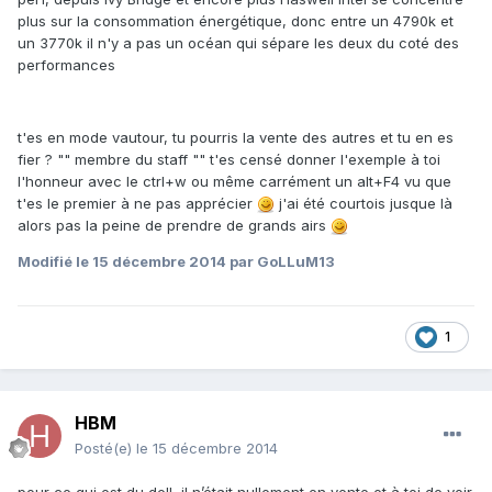
plus sur la consommation énergétique, donc entre un 4790k et
un 3770k il n'y a pas un océan qui sépare les deux du coté des
performances
t'es en mode vautour, tu pourris la vente des autres et tu en es
fier ? "" membre du staff "" t'es censé donner l'exemple à toi
l'honneur avec le ctrl+w ou même carrément un alt+F4 vu que
t'es le premier à ne pas apprécier
j'ai été courtois jusque là
alors pas la peine de prendre de grands airs
Modifié
le 15 décembre 2014
par GoLLuM13
1
HBM
Posté(e)
le 15 décembre 2014
pour ce qui est du dell, il n’était nullement en vente et à toi de voir