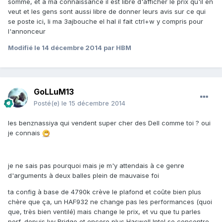
somme, et à ma connaissance il est libre d'afficher le prix qu'il en
veut et les gens sont aussi libre de donner leurs avis sur ce qui
se poste ici, li ma 3ajbouche el hal il fait ctrl+w y compris pour
l'annonceur
Modifié
le 14 décembre 2014
par HBM
GoLLuM13
Posté(e)
le 15 décembre 2014
les benznassiya qui vendent super cher des Dell comme toi ? oui
je connais
je ne sais pas pourquoi mais je m'y attendais à ce genre
d'arguments à deux balles plein de mauvaise foi
ta config à base de 4790k crève le plafond et coûte bien plus
chère que ça, un HAF932 ne change pas les performances (quoi
que, très bien ventilé) mais change le prix, et vu que tu parles
perf, depuis Ivy Bridge et encore plus Haswell Intel se concentre