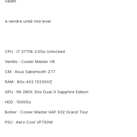
salam
a vendre unité mid level
CPU : I7 3770k 3.5Go Unlocked
Ventilo : Cooler Master V8
CM : Asus Sabertooth Z77
RAM : 8Go 4X2 1333GHZ
GPU : R9 280X 3Go Dual-X Sapphire Edition
HDD : 1000Go
Boitier : Cooler Master HAF 932 Grand Tour
PSU : Aero Cool VP750W