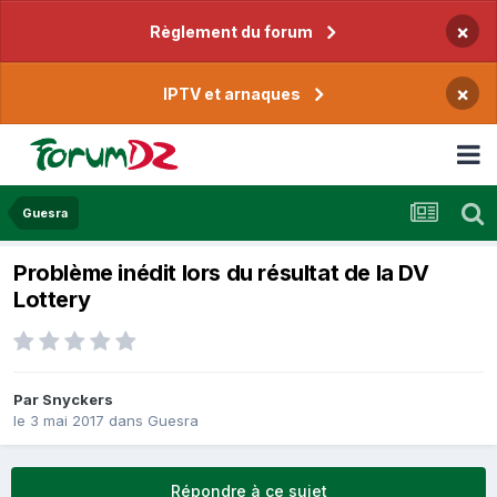
×
Règlement du forum
×
IPTV et arnaques
Guesra
Problème inédit lors du résultat de la DV
Lottery
Par
Snyckers
le 3 mai 2017
dans
Guesra
Répondre à ce sujet