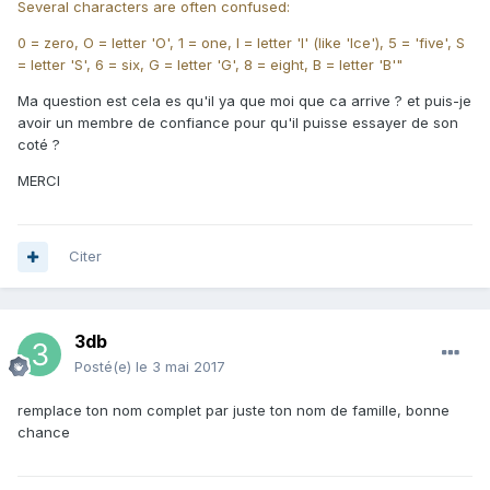
Several characters are often confused:
0 = zero, O = letter 'O', 1 = one, I = letter 'I' (like 'Ice'), 5 = 'five', S
= letter 'S', 6 = six, G = letter 'G', 8 = eight, B = letter 'B'"
Ma question est cela es qu'il ya que moi que ca arrive ? et puis-je
avoir un membre de confiance pour qu'il puisse essayer de son
coté ?
MERCI
Citer
3db
Posté(e)
le 3 mai 2017
remplace ton nom complet par juste ton nom de famille, bonne
chance