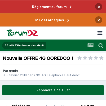
×
Règlement du forum
×
IPTV et arnaques
3G-4G Téléphonie Haut débit
Nouvelle OFFRE 4G OOREDOO !
Par
genio
le 5 février 2018
dans
3G-4G Téléphonie Haut débit
Répondre à ce sujet