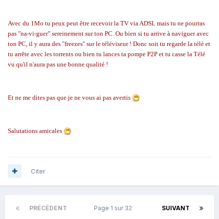
Avec du 1Mo tu peux peut être recevoir la TV via ADSL mais tu ne pourras
pas "na-vi-guer" sereinement sur ton PC. Ou bien si tu arrive à naviguer avec
ton PC, il y aura des "freezes" sur le téléviseur ! Donc soit tu regarde la télé et
tu arrête avec les torrents ou bien tu lances ta pompe P2P et tu casse la Télé
vu qu'il n'aura pas une bonne qualité !
Et ne me dites pas que je ne vous ai pas avertis
Salutations amicales
Citer
PRÉCÉDENT
Page 1 sur 32
SUIVANT