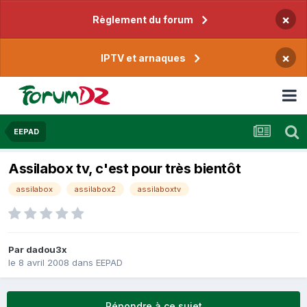
×
Règlement du forum
×
IPTV et arnaques
EEPAD
Assilabox tv, c'est pour très bientôt
assilabox
assilabox2
assilaboxtv
Par
dadou3x
le 8 avril 2008
dans
EEPAD
Répondre à ce sujet