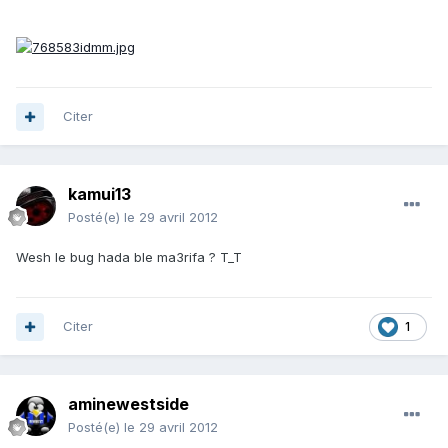
Citer
kamui13
Posté(e)
le 29 avril 2012
Wesh le bug hada ble ma3rifa ? T_T
Citer
1
aminewestside
Posté(e)
le 29 avril 2012