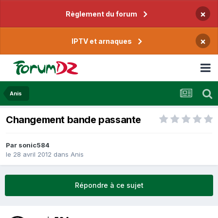
×
Règlement du forum
×
IPTV et arnaques
Anis
Changement bande passante
Par
sonic584
le 28 avril 2012
dans
Anis
Répondre à ce sujet