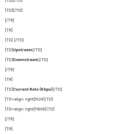
[TD][/TD]
[TD][/TD]
[/TR]
[TR]
[TD] [/TD]
[TD]
Upstream
[/TD]
[TD]
Downstream
[/TD]
[/TR]
[TR]
[TD]
Current Rate (Kbps)
[/TD]
[TD=align: right]1024[/TD]
[TD=align: right]11808[/TD]
[/TR]
[TR]