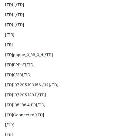
[TD] [/TD]
[TD] [/TD]
[TD] [/TD]
[/TR]
[TR]
[TD]pppoe_0_38_0_d[/TD]
[TD]PPPoE[/TD]
[TD]0/38[/TD]
[TD]197.205.193.156 /32[/TD]
[TD]197.205.128.1[/TD]
[TD]195.186.4.110[/TD]
[TD]Connected[/TD]
[/TR]
[TR]