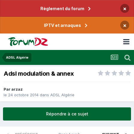
×
Règlement du forum
×
IPTV et arnaques
ADSL Algérie
Adsl modulation & annex
Par
arzaz
le 24 octobre 2014
dans
ADSL Algérie
Répondre à ce sujet