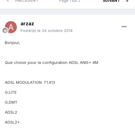
PRÉCÉDENT
Page 1 sur 2
SUIVANT
arzaz
Posté(e)
le 24 octobre 2014
Bonjour,
Que choisir pour la configuration ADSL ANIS+ 4M
ADSL MODULATION: T1.413
G.LITE
G.DMT
ADSL2
ADSL2+