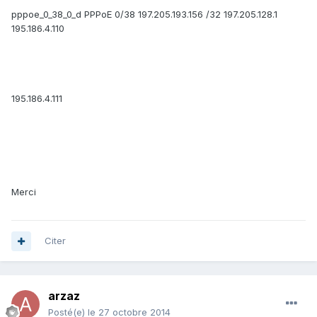
pppoe_0_38_0_d PPPoE 0/38 197.205.193.156 /32 197.205.128.1
195.186.4.110
195.186.4.111
Merci
Citer
arzaz
Posté(e)
le 27 octobre 2014