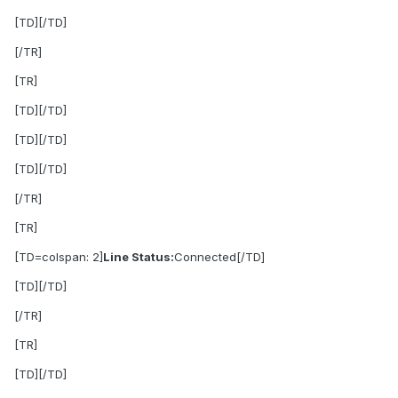
[TD][/TD]
[/TR]
[TR]
[TD][/TD]
[TD][/TD]
[TD][/TD]
[/TR]
[TR]
[TD=colspan: 2]
Line Status:
Connected[/TD]
[TD][/TD]
[/TR]
[TR]
[TD][/TD]