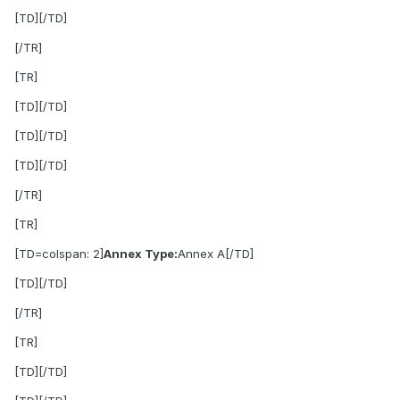
[TD][/TD]
[/TR]
[TR]
[TD][/TD]
[TD][/TD]
[TD][/TD]
[/TR]
[TR]
[TD=colspan: 2]
Annex Type:
Annex A[/TD]
[TD][/TD]
[/TR]
[TR]
[TD][/TD]