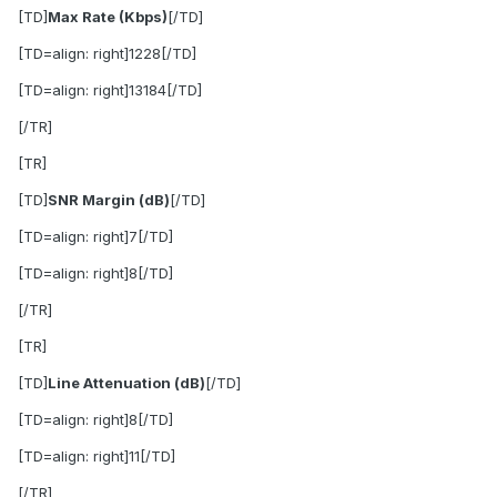
[TD]
Max Rate (Kbps)
[/TD]
[TD=align: right]1228[/TD]
[TD=align: right]13184[/TD]
[/TR]
[TR]
[TD]
SNR Margin (dB)
[/TD]
[TD=align: right]7[/TD]
[TD=align: right]8[/TD]
[/TR]
[TR]
[TD]
Line Attenuation (dB)
[/TD]
[TD=align: right]8[/TD]
[TD=align: right]11[/TD]
[/TR]