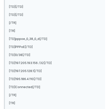
[TD][/TD]
[TD][/TD]
[/TR]
[TR]
[TD]pppoe_0_38_0_d[/TD]
[TD]PPPoE[/TD]
[TD]0/38[/TD]
[TD]197.205.193.156 /32[/TD]
[TD]197.205.128.1[/TD]
[TD]195.186.4.110[/TD]
[TD]Connected[/TD]
[/TR]
[TR]