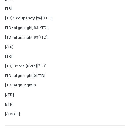
[TR]
[TD]
Occupancy (%)
[/TD]
[TD=align: right]83[/TD]
[TD=align: right]89[/TD]
[/TR]
[TR]
[TD]
Errors (Pkts)
[/TD]
[TD=align: right]0[/TD]
[TD=align: right]0
[/TD]
[/TR]
[/TABLE]