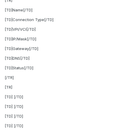
[TR]
[TD]Name[/TD]
[TD]Connection Type[/TD]
[TD]VPI/VCI[/TD]
[TD]IP/Mask[/TD]
[TD]Gateway[/TD]
[TD]DNS[/TD]
[TD]Status[/TD]
[/TR]
[TR]
[TD] [/TD]
[TD] [/TD]
[TD] [/TD]
[TD] [/TD]