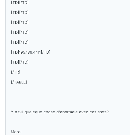
[TD][/TD]
[TD][/TD]
[TD][/TD]
[TD][/TD]
[TD][/TD]
[TD]195.186.4.111[/TD]
[TD][/TD]
[/TR]
[/TABLE]
Y a t-il queleque chose d'anormale avec ces stats?
Merci