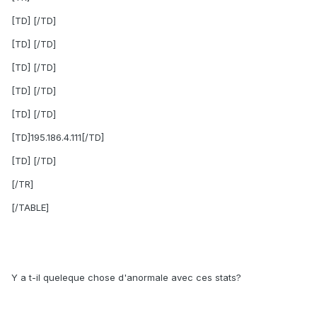
[TD] [/TD]
[TD] [/TD]
[TD] [/TD]
[TD] [/TD]
[TD] [/TD]
[TD]195.186.4.111[/TD]
[TD] [/TD]
[/TR]
[/TABLE]
Y a t-il queleque chose d'anormale avec ces stats?