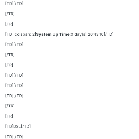
[TD][/TD]
[/TR]
[TR]
[TD=colspan: 2]
System Up Time:
0 day(s) 20:43:10[/TD]
[TD][/TD]
[/TR]
[TR]
[TD][/TD]
[TD][/TD]
[TD][/TD]
[/TR]
[TR]
[TD]DSL[/TD]
[TD][/TD]