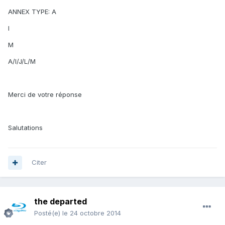
ANNEX TYPE: A
I
M
A/I/J/L/M
Merci de votre réponse
Salutations
Citer
the departed
Posté(e)
le 24 octobre 2014