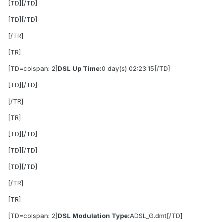
[TD][/TD]
[TD][/TD]
[/TR]
[TR]
[TD=colspan: 2]
DSL Up Time:
0 day(s) 02:23:15[/TD]
[TD][/TD]
[/TR]
[TR]
[TD][/TD]
[TD][/TD]
[TD][/TD]
[/TR]
[TR]
[TD=colspan: 2]
DSL Modulation Type:
ADSL_G.dmt[/TD]