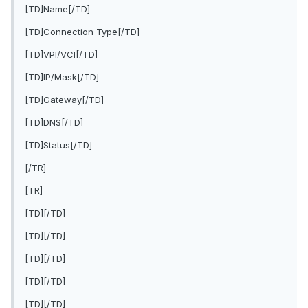
[TD]Name[/TD]
[TD]Connection Type[/TD]
[TD]VPI/VCI[/TD]
[TD]IP/Mask[/TD]
[TD]Gateway[/TD]
[TD]DNS[/TD]
[TD]Status[/TD]
[/TR]
[TR]
[TD][/TD]
[TD][/TD]
[TD][/TD]
[TD][/TD]
[TD][/TD]