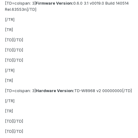
[TD=colspan: 3]
Firmware Version:
0.6.0 3.1 v0019.0 Build 140514
Rel.63553n[/TD]
[/TR]
[TR]
[TD][/TD]
[TD][/TD]
[TD][/TD]
[/TR]
[TR]
[TD=colspan: 3]
Hardware Version:
TD-W8968 v2 00000000[/TD]
[/TR]
[TR]
[TD][/TD]
[TD][/TD]