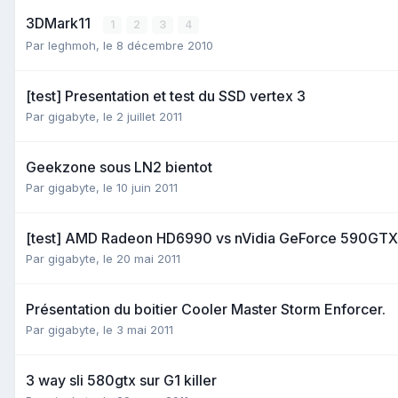
3DMark11
1
2
3
4
Par
leghmoh
,
le 8 décembre 2010
[test] Presentation et test du SSD vertex 3
Par
gigabyte
,
le 2 juillet 2011
Geekzone sous LN2 bientot
Par
gigabyte
,
le 10 juin 2011
[test] AMD Radeon HD6990 vs nVidia GeForce 590GTX
Par
gigabyte
,
le 20 mai 2011
Présentation du boitier Cooler Master Storm Enforcer.
Par
gigabyte
,
le 3 mai 2011
3 way sli 580gtx sur G1 killer