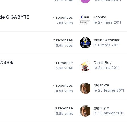
13.7k
vues
ER de GIGABYTE
1conito
4
réponses
le 27 mars 2011
7.6k
vues
aminewestside
2
réponses
le 6 mars 2011
5.9k
vues
5 2500k
Deviil-Boy
1
réponse
le 2 mars 2011
5.3k
vues
gigabyte
4
réponses
le 23 février 2011
4.9k
vues
gigabyte
0
réponse
le 18 janvier 2011
5.5k
vues