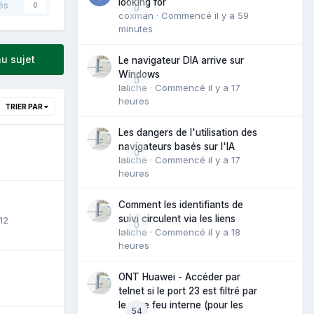
looking for
és
0
0
coxman
· Commencé
il y a 59
minutes
u sujet
Le navigateur DIA arrive sur
Windows
0
laliche
· Commencé
il y a 17
heures
TRIER PAR
Les dangers de l'utilisation des
navigateurs basés sur l'IA
0
laliche
· Commencé
il y a 17
heures
Comment les identifiants de
suivi circulent via les liens
12
0
laliche
· Commencé
il y a 18
heures
ONT Huawei - Accéder par
telnet si le port 23 est filtré par
le pare feu interne (pour les
54