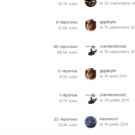
le 25 septembre 2
18.7k
vues
gigabyte
9
réponses
le 15 septembre 20
12.6k
vues
clandestinodz
60
réponses
le 10 septembre 20
48.5k
vues
gigabyte
0
réponse
le 16 août 2011
9.2k
vues
clandestinodz
1
réponse
le 25 juillet 2011
8.7k
vues
kasmess1
22
réponses
le 15 juillet 2011
29.1k
vues