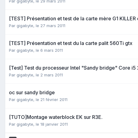
Par
gigabyte
,
le 29 mars 2011
[TEST] Présentation et test de la carte mère G1 KILL
Par
gigabyte
,
le 27 mars 2011
[TEST] Présentation et test du la carte palit 560Ti gtx
Par
gigabyte
,
le 6 mars 2011
[Test] Test du processeur Intel "Sandy bridge" Core i
Par
gigabyte
,
le 2 mars 2011
oc sur sandy bridge
Par
gigabyte
,
le 21 février 2011
[TUTO]Montage waterblock EK sur R3E.
Par
gigabyte
,
le 18 janvier 2011