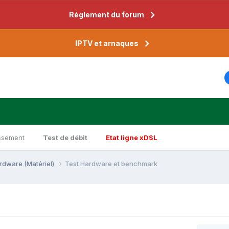
Règlement du forum
IPTV et arnaques
ssement
Test de débit
Etat ligne xDSL
rdware (Matériel)
Test Hardware et benchmark