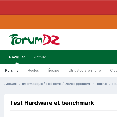
Naviguer
Activité
Forums
Règles
Équipe
Utilisateurs en ligne
Cla
Accueil
Informatique / Télécoms / Développement
Hotline
Ha
Test Hardware et benchmark