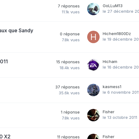
GoLLuM13
7
réponses
le 27 décembre 20
11.1k
vues
veaux que Sandy
Hichem1800Dz
0
réponse
le 19 décembre 20
7.8k
vues
2011
Hicham
15
réponses
le 16 décembre 20
18.4k
vues
kasmess1
37
réponses
le 6 novembre 201
35.6k
vues
Fisher
1
réponse
le 13 octobre 2011
7.8k
vues
70 X2
Fisher
11
réponses