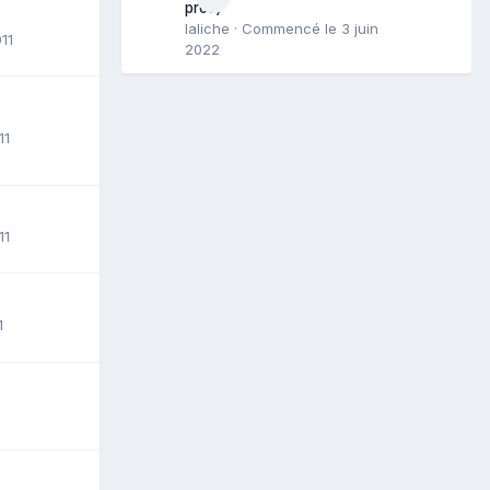
pros)
laliche
· Commencé
le 3 juin
11
2022
11
11
1