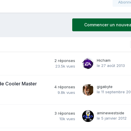
Abonn
Commencer un nouvea
Hicham
2
réponses
le 27 août 2013
23.5k
vues
de Cooler Master
gigabyte
4
réponses
le 11 septembre 20
9.8k
vues
aminewestside
3
réponses
le 5 janvier 2012
10k
vues