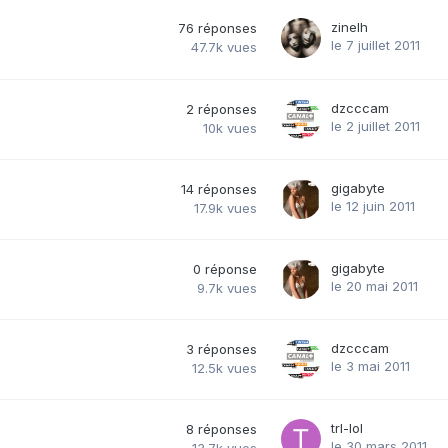
zinelh
76
réponses
le 7 juillet 2011
47.7k
vues
dzcccam
2
réponses
le 2 juillet 2011
10k
vues
gigabyte
14
réponses
le 12 juin 2011
17.9k
vues
gigabyte
0
réponse
le 20 mai 2011
9.7k
vues
dzcccam
3
réponses
le 3 mai 2011
12.5k
vues
trl-lol
8
réponses
le 30 mars 2011