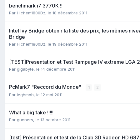
benchmark i7 3770K !!
Par
Hichem1800Dz
,
le 18 décembre 2011
Intel Ivy Bridge obtenir la liste des prix, les mêmes ni
Bridge
Par
Hichem1800Dz
,
le 19 décembre 2011
[TEST]Presentation et Test Rampage IV extreme LGA 
Par
gigabyte
,
le 14 décembre 2011
PcMark7 "Reccord du Monde"
1
2
Par
leghmoh
,
le 12 mai 2011
What a big fake !!!!!
Par
gunners
,
le 13 octobre 2011
[test] Présentation et test de la Club 3D Radeon HD 68