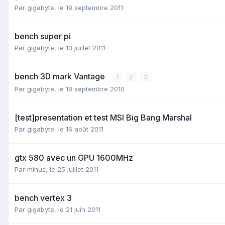
Par
gigabyte
,
le 19 septembre 2011
bench super pi
Par
gigabyte
,
le 13 juillet 2011
bench 3D mark Vantage
1
2
3
Par
gigabyte
,
le 18 septembre 2010
[test]presentation et test MSI Big Bang Marshal
Par
gigabyte
,
le 16 août 2011
gtx 580 avec un GPU 1600MHz
Par
minus
,
le 25 juillet 2011
bench vertex 3
Par
gigabyte
,
le 21 juin 2011