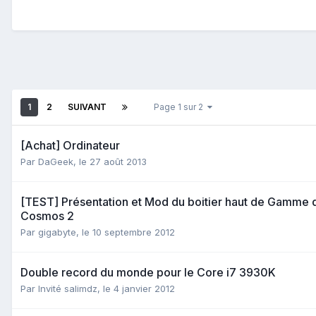
1
2
SUIVANT
Page 1 sur 2
[Achat] Ordinateur
Par
DaGeek
,
le 27 août 2013
[TEST] Présentation et Mod du boitier haut de Gamme 
Cosmos 2
Par
gigabyte
,
le 10 septembre 2012
Double record du monde pour le Core i7 3930K
Par Invité salimdz,
le 4 janvier 2012