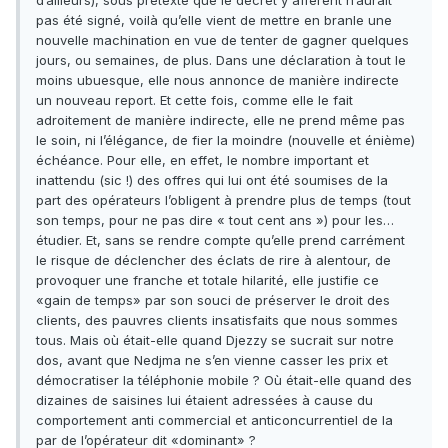
d’ailleurs), sous prétexte que le décret y afférent n’aurait
pas été signé, voilà qu’elle vient de mettre en branle une
nouvelle machination en vue de tenter de gagner quelques
jours, ou semaines, de plus. Dans une déclaration à tout le
moins ubuesque, elle nous annonce de manière indirecte
un nouveau report. Et cette fois, comme elle le fait
adroitement de manière indirecte, elle ne prend même pas
le soin, ni l’élégance, de fier la moindre (nouvelle et énième)
échéance. Pour elle, en effet, le nombre important et
inattendu (sic !) des offres qui lui ont été soumises de la
part des opérateurs l’obligent à prendre plus de temps (tout
son temps, pour ne pas dire « tout cent ans ») pour les…
étudier. Et, sans se rendre compte qu’elle prend carrément
le risque de déclencher des éclats de rire à alentour, de
provoquer une franche et totale hilarité, elle justifie ce
«gain de temps» par son souci de préserver le droit des
clients, des pauvres clients insatisfaits que nous sommes
tous. Mais où était-elle quand Djezzy se sucrait sur notre
dos, avant que Nedjma ne s’en vienne casser les prix et
démocratiser la téléphonie mobile ? Où était-elle quand des
dizaines de saisines lui étaient adressées à cause du
comportement anti commercial et anticoncurrentiel de la
par de l’opérateur dit «dominant» ?