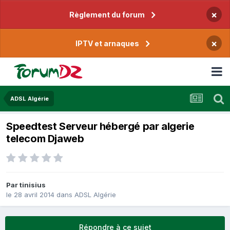
×
Règlement du forum
×
IPTV et arnaques
ADSL Algérie
Speedtest Serveur hébergé par algerie
telecom Djaweb
Par
tinisius
le 28 avril 2014
dans
ADSL Algérie
Répondre à ce sujet