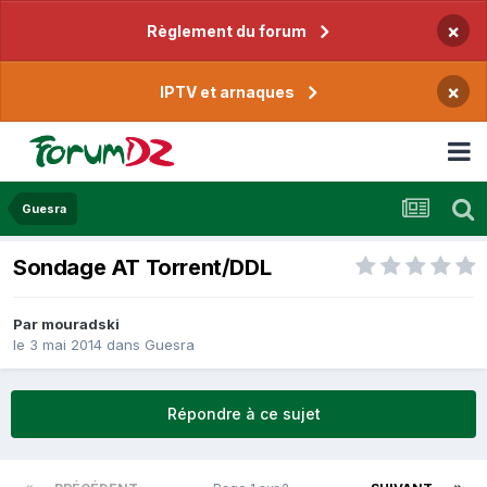
×
Règlement du forum
×
IPTV et arnaques
Guesra
Sondage AT Torrent/DDL
Par
mouradski
le 3 mai 2014
dans
Guesra
Répondre à ce sujet