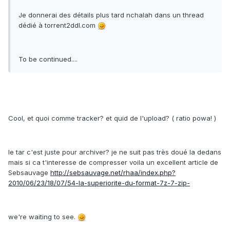
Je donnerai des détails plus tard nchalah dans un thread
dédié à torrent2ddl.com
To be continued....
Cool, et quoi comme tracker? et quid de l'upload? ( ratio powa! )
le tar c'est juste pour archiver? je ne suit pas très doué la dedans
mais si ca t'interesse de compresser voila un excellent article de
Sebsauvage
http://sebsauvage.net/rhaa/index.php?
2010/06/23/18/07/54-la-superiorite-du-format-7z-7-zip-
we're waiting to see.