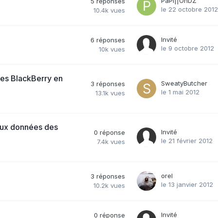
PaPi||OnDZ
5
réponses
le 22 octobre 2012
10.4k
vues
Invité
6
réponses
le 9 octobre 2012
10k
vues
iles BlackBerry en
SweatyButcher
3
réponses
le 1 mai 2012
13.1k
vues
 aux données des
Invité
0
réponse
le 21 février 2012
7.4k
vues
orel
3
réponses
le 13 janvier 2012
10.2k
vues
Invité
0
réponse