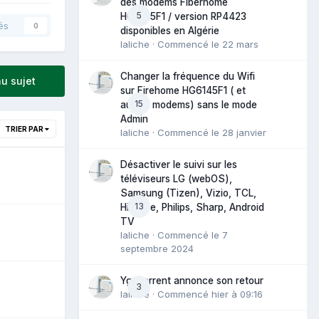
des modems Fiberhome
5
HG6145F1 / version RP4423
és
0
disponibles en Algérie
laliche
· Commencé
le 22 mars
Changer la fréquence du Wifi
u sujet
sur Firehome HG6145F1 ( et
15
autres modems) sans le mode
Admin
TRIER PAR
laliche
· Commencé
le 28 janvier
Désactiver le suivi sur les
téléviseurs LG (webOS),
Samsung (Tizen), Vizio, TCL,
13
Hisense, Philips, Sharp, Android
TV
laliche
· Commencé
le 7
septembre 2024
YggTorrent annonce son retour
3
laliche
· Commencé
hier à 09:16