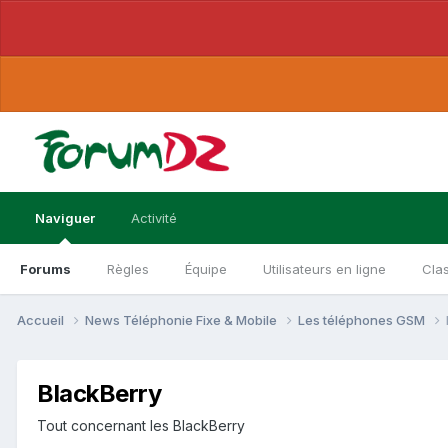
Naviguer
Activité
Forums
Règles
Équipe
Utilisateurs en ligne
Cla
Accueil
News Téléphonie Fixe & Mobile
Les téléphones GSM
BlackBerry
Tout concernant les BlackBerry