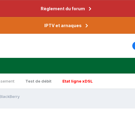
Règlement du forum
IPTV et arnaques
ssement
Test de débit
Etat ligne xDSL
BlackBerry