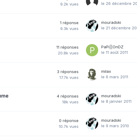
le 26 décembre 20
9.2k
vues
mouradski
1
réponse
le 21 décembre 20
9.3k
vues
PaPi||OnDZ
11
réponses
le 11 août 2011
20.8k
vues
milax
3
réponses
le 6 mars 2011
17.7k
vues
amme
mouradski
4
réponses
le 8 janvier 2011
18k
vues
mouradski
0
réponse
le 9 mars 2010
10.7k
vues