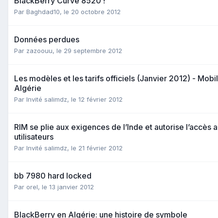
BlackBerry Curve 8520 !
Par
Baghdad10
,
le 20 octobre 2012
Données perdues
Par
zazoouu
,
le 29 septembre 2012
Les modèles et les tarifs officiels (Janvier 2012) - Mob
Algérie
Par Invité salimdz,
le 12 février 2012
RIM se plie aux exigences de l’Inde et autorise l’accès
utilisateurs
Par Invité salimdz,
le 21 février 2012
bb 7980 hard locked
Par
orel
,
le 13 janvier 2012
BlackBerry en Algérie: une histoire de symbole